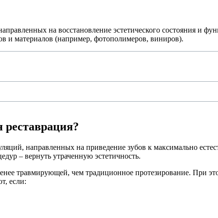
 направленных на восстановление эстетического состояния и фу
ов и материалов (например, фотополимеров, виниров).
я реставрация?
ляций, направленных на приведение зубов к максимально естест
едур – вернуть утраченную эстетичность.
менее травмирующей, чем традиционное протезирование. При это
т, если: